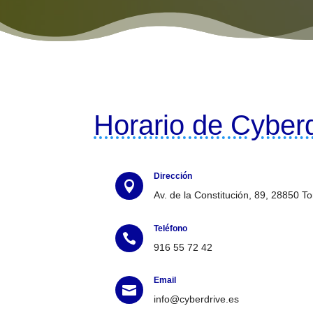
Horario de Cyber
Dirección

Av. de la Constitución, 89, 28850 T
Teléfono

916 55 72 42
Email

info@cyberdrive.es